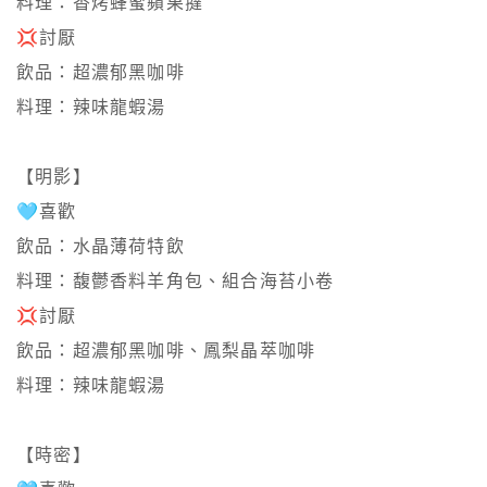
料理：香烤蜂蜜蘋果撻

💢討厭

飲品：超濃郁黑咖啡

料理：辣味龍蝦湯

【明影】

🩵喜歡

飲品：水晶薄荷特飲

料理：馥鬱香料羊角包、組合海苔小卷

💢討厭

飲品：超濃郁黑咖啡、鳳梨晶萃咖啡

料理：辣味龍蝦湯

【時密】
