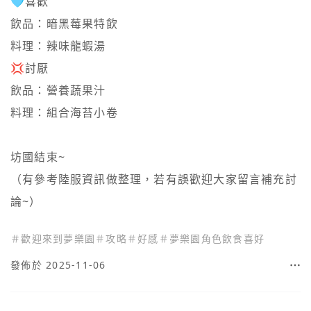
🩵喜歡

飲品：暗黑莓果特飲

料理：辣味龍蝦湯

💢討厭

飲品：營養蔬果汁

料理：組合海苔小卷

坊國結束~

（有參考陸服資訊做整理，若有誤歡迎大家留言補充討
論~）
＃
歡迎來到夢樂園
＃
攻略
＃
好感
＃
夢樂園角色飲食喜好
發佈於 2025-11-06