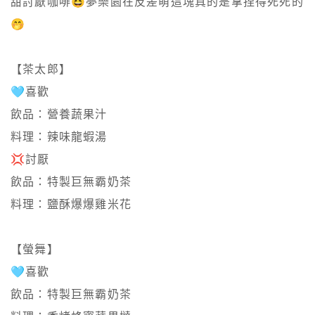
甜討厭咖啡😆夢樂園在反差萌這塊真的是拿捏得死死的
🤭

【茶太郎】

🩵喜歡

飲品：營養蔬果汁

料理：辣味龍蝦湯

💢討厭

飲品：特製巨無霸奶茶

料理：鹽酥爆爆雞米花

【螢舞】

🩵喜歡

飲品：特製巨無霸奶茶
