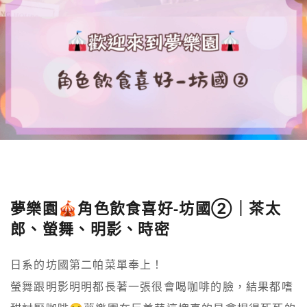
夢樂園🎪角色飲食喜好-坊國②｜茶太
郎、螢舞、明影、時密
日系的坊國第二帕菜單奉上！

螢舞跟明影明明都長著一張很會喝咖啡的臉，結果都嗜