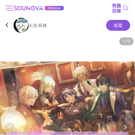
問題
回報
火炎焱燚
追蹤
1
/
5