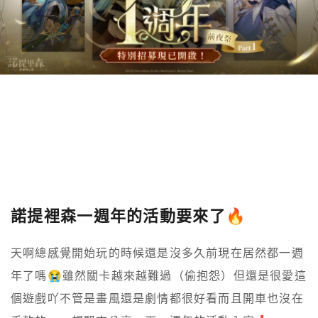
諾提裡森一週年的活動要來了🔥
天啊總感覺開始玩的時候還是沒多久前現在居然都一週
年了嗎😭雖然關卡越來越難過（偷抱怨）但還是很愛這
個遊戲吖不管是畫風還是劇情都很好看而且開車也沒在