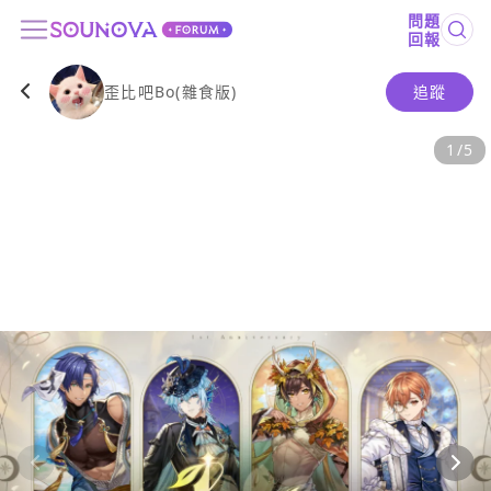
問題
回報
歪比吧Bo(雜食版)
追蹤
1
/
5