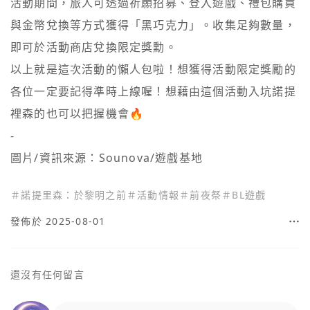
活動期間，旅人可透過祈願招募、登入遊戲、禮包購買
與金幣兌換等方式獲得「黑巧克力」。收集足夠數量，
即可於活動商店兌換限定獎勳。

以上就是這次活動的懶人包啦！想獲得活動限定獎勵的
各位一定要記得準時上線喔！想藉由這個活動入坑諾提
裡森的也可以把握機會🔥

-

圖片/資訊來源：Sounova/遊戲基地
＃
諾提里森：於黎明之前
＃
活動情報
＃
前夜祭
＃
BL遊戲
發佈於 2025-08-01
還沒有任何留言