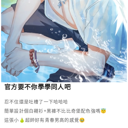
官方要不你學學同人吧
忍不住還是吐槽了一下哈哈哈

簡單設計個白襯衫+黑褲不比比奇堡配色強嗎😇

這張小🍐超帥好有青春男高的感覺🥹
