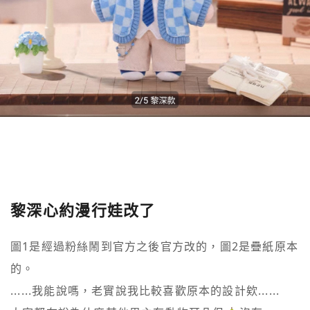
黎深心約漫行娃改了
圖1是經過粉絲鬧到官方之後官方改的，圖2是疊紙原本
的。

......我能說嗎，老實說我比較喜歡原本的設計欸......
