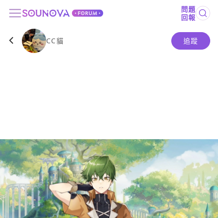
問題
回報
CC貓
追蹤