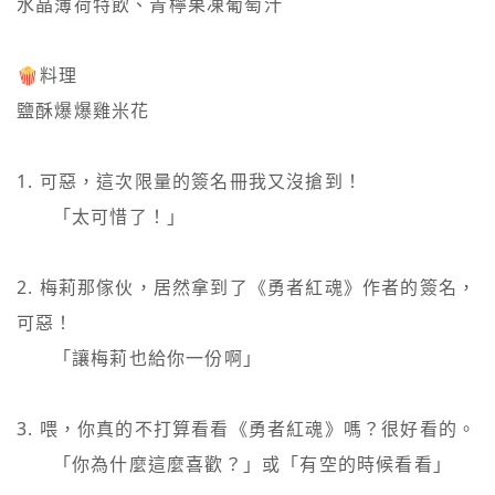
水晶薄荷特飲、青檸果凍葡萄汁

🍿料理

鹽酥爆爆雞米花

1. 可惡，這次限量的簽名冊我又沒搶到！

   　「太可惜了！」

2. 梅莉那傢伙，居然拿到了《勇者紅魂》作者的簽名，
可惡！

   　「讓梅莉也給你一份啊」

3. 喂，你真的不打算看看《勇者紅魂》嗎？很好看的。

   　「你為什麼這麼喜歡？」或「有空的時候看看」
