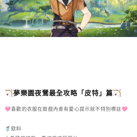
🏹夢樂園夜鶯最全攻略「皮特」篇🏹
🩷喜歡的衣服在遊戲內會有愛心提示就不特別標註🩷

🥤飲料
