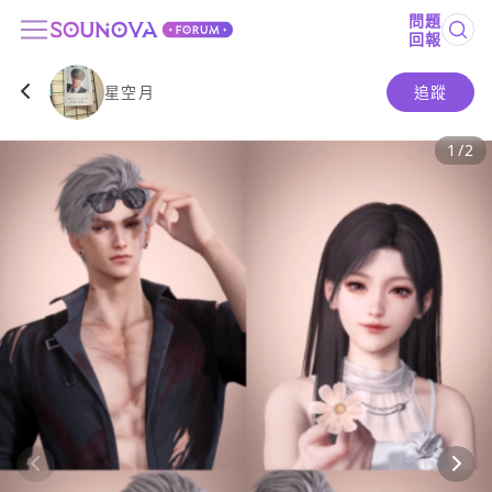
問題
回報
星空月
追蹤
1
/
2