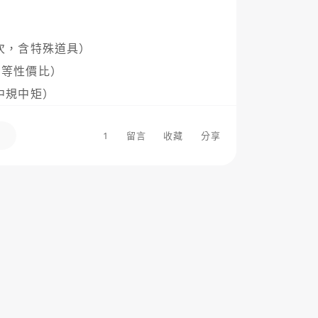
1次，含特殊道具）

中等性價比）

中規中矩）

1
留言
收藏
分享
有限購，高消費向）

抽卡觸發，數量大）

個就夠。
