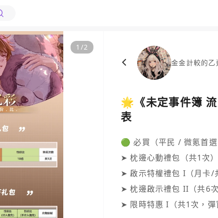
1
/
2
金金計較的乙
🌟《未定事件簿 
表
🟢 必買（平民 / 微氪首選
➤ 枕邊心動禮包（共1次）
➤ 啟示特權禮包 I（月卡/
➤ 枕邊啟示禮包 II（共6次
➤ 限時特惠 I（共1次，彈