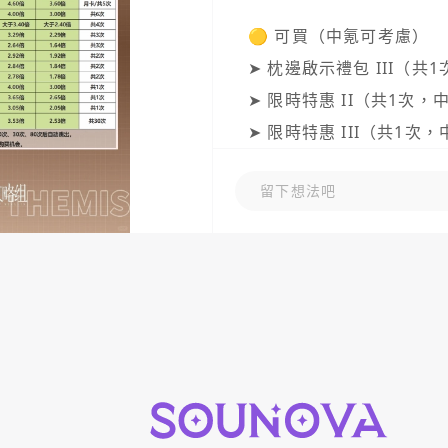
🟡 可買（中氪可考慮）

➤ 枕邊啟示禮包 III（共
➤ 限時特惠 II（共1次，
➤ 限時特惠 III（共1次，
留下想法吧
⚪ 可略（大課補充選項）

➤ 枕邊啟示 IV–VII（各
➤ 流光折層盤（共30次，
📌 總結

平民/微氪：只要拿必買 4 
中氪：再加上可買系列。
