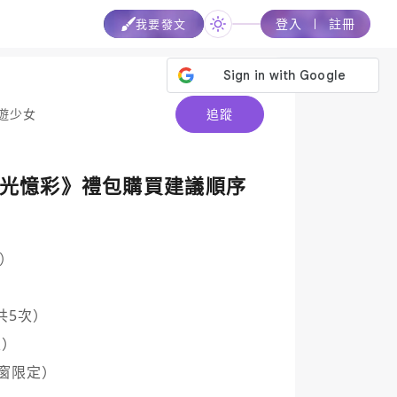
登入
註冊
我要發文
遊少女
追蹤
流光憶彩》禮包購買建議順序
）



共5次）

）

窗限定）
