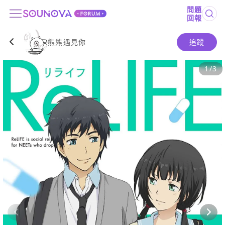
問題
回報
熊熊遇見你
追蹤
1
/
3