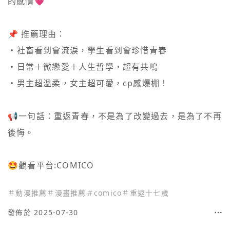
的感情💗

📌 推薦理由：

 • 社畜看到會流淚，學生看到會珍惜青春

 • 日常＋微戀愛＋人生哲學，超有共鳴

 • 男主超溫柔，女主超可愛，cp感爆棚！

📢一句話：重返青春，不是為了改變過去，是為了不再
後悔。

＃
動漫推薦
＃
漫畫推薦
＃
comico
＃
重返十七歲
發佈於 2025-07-30