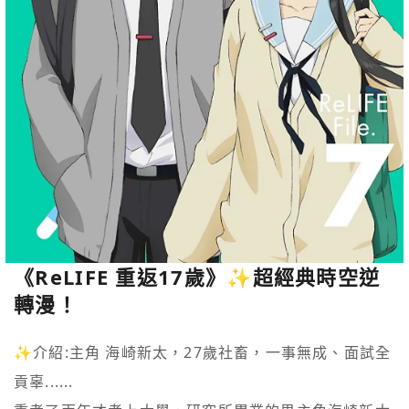
《ReLIFE 重返17歲》✨超經典時空逆
轉漫！
✨介紹:主角 海崎新太，27歲社畜，一事無成、面試全
貢辜......
