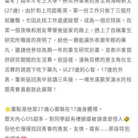
重考了兩年才考上大學，研究所畢業的男主角海崎新太
(27歲)，由於和上司起衝突，第一份工作只做了三個月
就離職，也因此找工作處處碰壁，成為一個尼特族。在
某一個夜晚和朋友聚餐後返家的路上，遇上了自稱重生
研究所職員的夜明了，給他一顆能讓外表變年輕的藥
丸，邀請他參加為期一年的重生研究計畫，並表示會提
供研究期間的生活費。就這樣，漫無目標的男主角在生
活費的誘惑下吃下藥丸，以27歲的心智，17歲的外
表，重新返回高中就讀三年級，一場充滿歡笑淚水的校
園青春喜劇就此展開！

🌟重點是他是27歲心靈裝在17歲身體裡。

整天內心OS超多，對同學超有禮貌還被誤會是怪人🤣

但他也慢慢找回青春的勇氣、友情、還有……那段特別