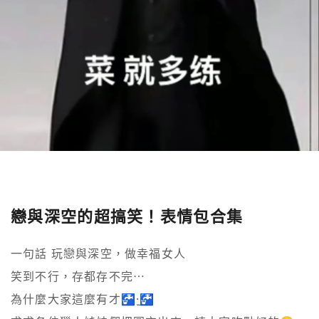
戀與深空的超搞笑！表情包合集
一句話 玩戀與深空，做幸福女人

笑到不行，存都存不完⋯

為什麼大家這麼有才🚰·̫🚰
