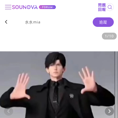
問題
回報
水水mia
追蹤
1
/
10