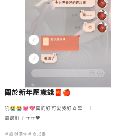
關於新年壓歲錢🧧🍎
吼😭😭💓💖真的好可愛我好喜歡！！

哥最好了ㅠㅠ♥
＃
戀與深空
＃
夏以晝