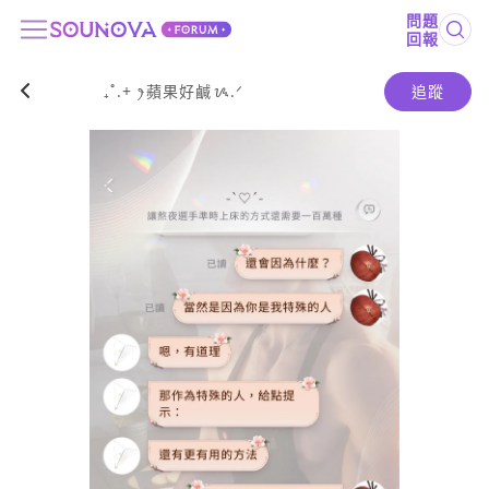
問題
回報
₊˚.+ ꫂ蘋果好鹹ᝰ.ᐟ
追蹤