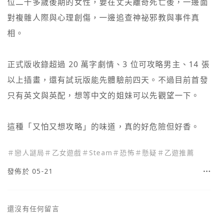
位二十多歲後期的女性，要在丈夫離奇死亡後，一邊面
對複雜人際與心理創傷，一邊追查神祕邪教與事件真
相。

正式版收錄超過 20 萬字劇情、3 位可攻略男主、14 張
以上插畫，還有試玩版能先體驗前四天。不過目前首發
只有英文與英配，想等中文的姐妹可以先觀望一下。

＃
戀人謎局
＃
乙女遊戲
＃
Steam
＃
恐怖
＃
懸疑
＃
乙遊推薦
發佈於 05-21
還沒有任何留言