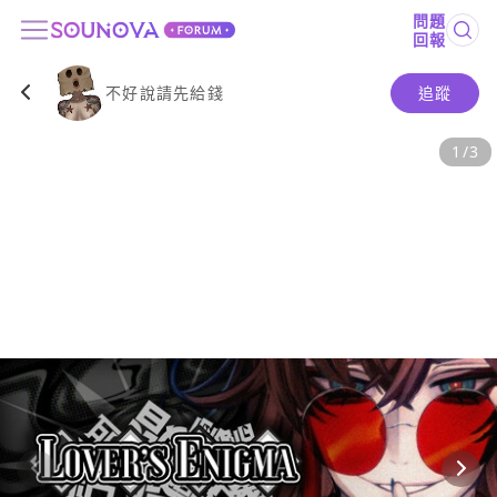
問題
回報
不好說請先給錢
追蹤
1
/
3