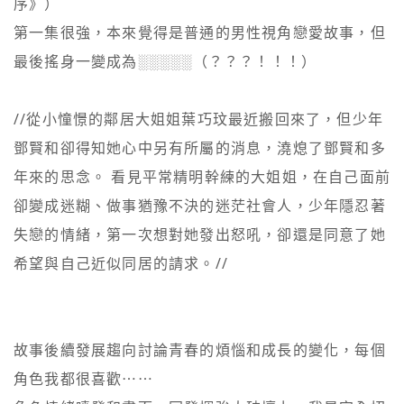
序》）

第一集很強，本來覺得是普通的男性視角戀愛故事，但
最後搖身一變成為░░░░░（？？？！！！）

//從小憧憬的鄰居大姐姐葉巧玟最近搬回來了，但少年
鄧賢和卻得知她心中另有所屬的消息，澆熄了鄧賢和多
年來的思念。 看見平常精明幹練的大姐姐，在自己面前
卻變成迷糊、做事猶豫不決的迷茫社會人，少年隱忍著
失戀的情緒，第一次想對她發出怒吼，卻還是同意了她
希望與自己近似同居的請求。//

故事後續發展趨向討論青春的煩惱和成長的變化，每個
角色我都很喜歡⋯⋯
