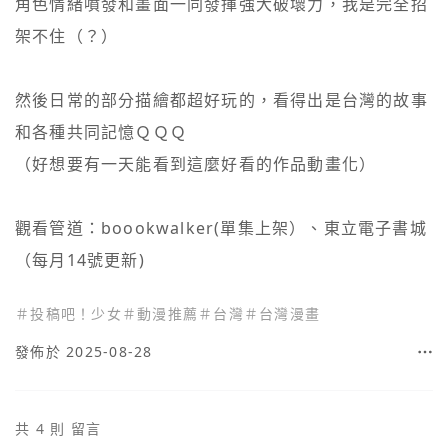
角色情緒噴發和畫面一同發揮強大破壞力，我是完全招
架不住（？）

然後日常的部分描繪都超好玩的，看得出是台灣的故事
和各種共同記憶ＱＱＱ

（好想要有一天能看到這麼好看的作品動畫化）

觀看管道：boookwalker(單集上架）、東立電子書城
（每月14號更新)
＃
投稿吧！少女
＃
動漫推薦
＃
台灣
＃
台灣漫畫
發佈於 2025-08-28
共 4 則 留言