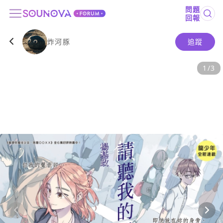
問題
回報
炸河豚
追蹤
1
/
3