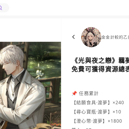
金金計較的乙
《光與夜之戀》羈
免費可獲得資源總
📌 任務累計

【結願食具·渡夢】×240

【尋心寶瓶·渡夢】×10

【澄心幣·渡夢】×1800
