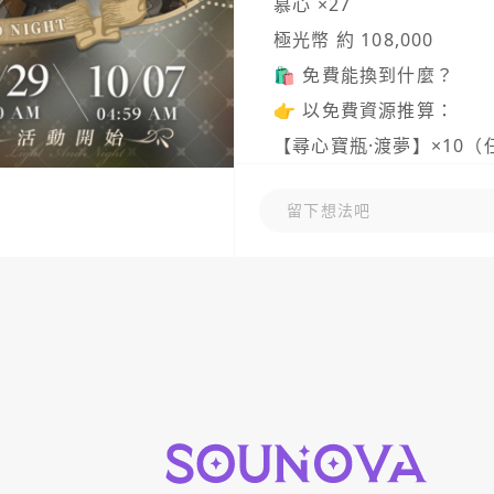
慕心 ×27

極光幣 約 108,000

🛍 免費能換到什麼？

👉 以免費資源推算：

【尋心寶瓶·渡夢】×10（
【澄心幣·渡夢】×180
留下想法吧
求的3600+全部獎勵，需
【結願食具·渡夢】×240
【星燈券·渡夢】、【戀夢
送，主要靠活動進度或氪金
✨ 免費玩家建議優先度

免費寶瓶×10 → 建議直
澄心幣·渡夢（1800份）：
優先選擇自己最想要的 家具