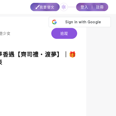
登入
註冊
我要發文
遊少女
追蹤
夢香遇【齊司禮・渡夢】｜🎁
表