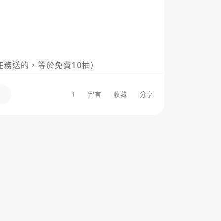
任務送的，等於免費10抽）

0（只能換部分圖紙，不足以兌換澄心幣需
1
留言
收藏
分享
要取捨）

（對應活動任務內部用途）

妝匣·渡夢】 → 這兩種免費部分沒有
獲得

接拿來抽活動池，至少能參與拿進度獎勵



圖紙/往期圖紙
