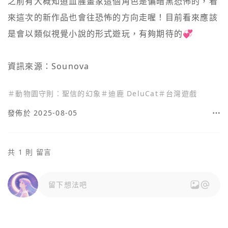
之前有大概知道血腥畫家這個角色是偏暗黑恐怖的，看
來這次的新作品也會往恐怖的方向走喔！目前看來應該
是會以類似視覺小說的形式遊玩，有夠期待的💞

＃
動物園守則︰聖信的幻象
＃
迪鹿 DeluCat
＃
台灣遊戲
發佈於 2025-08-05
共 1 則 留言
留下想法吧