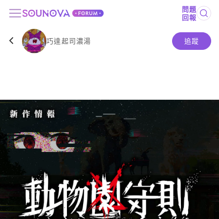
問題
回報
巧達起司濃湯
追蹤