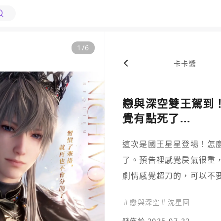
1
/
6
卡卡醬
戀與深空雙王駕到
覺有點死了...
這次是國王星星登場！怎
了。預告裡感覺戾氣很重，
劇情感覺超刀的，可以不
＃
戀與深空
＃
沈星回
發佈於 2025-07-22