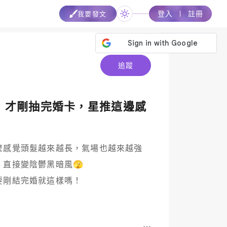
登入
註冊
我要發文
追蹤
！才剛抽完婚卡，星推這邊感
麼感覺頭髮越來越長，氣場也越來越強
直接變陰鬱黑暗風🫣

要剛結完婚就這樣嗎！