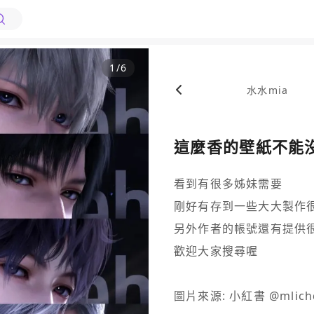
1
/
6
水水mia
這麼香的壁紙不能沒
看到有很多姊妹需要

剛好有存到一些大大製作很
另外作者的帳號還有提供很
歡迎大家搜尋喔
