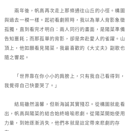
　　兩年後，帆高再次走上那條通往山丘的小徑。構圖
與過去一模一樣。起初看劇照時，我以為單人背影象徵
孤獨，直到看完才明白：兩人同行的畫面，是陽菜準備
告知噩耗；而那孤單的背影，卻是奔赴愛人的雀躍。山
頂上，他如願看見陽菜，我最喜歡的《大丈夫》副歌也
隨之響起。

　　「世界靠在你小小的肩膀上，只有我自己看得到，
我覺得自己快要哭了。」

　　結局雖然溫馨，但新海誠其實殘忍。從構圖就能看
出，帆高與陽菜的結合始終暗喻悲劇。從陽菜開始使用
力量，到她逐漸消失，他們本就是註定帶來悲劇的存