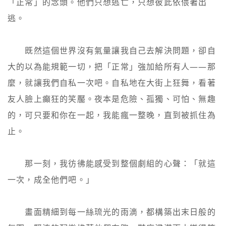
「正常」的念頭。他們只想逃亡，只想彼此依偎著出
逃。

　　既然這個世界沒有氣量讓我自己去解決問題，卻自
大的以為能規範一切，把「正常」強加給所有人——那
麼，就讓我們自私一次吧。自私地在大街上狂舞，看著
友人臉上癲狂的笑靨。夜本是危險、孤獨、可怕、無趣
的，可只要和你在一起，我能瘋一整晚，直到被抓住為
止。

　　那一刻，我彷彿能感受到整個劇組的心聲：「就這
一次，成全他們吧。」

　　畫面精細到每一絲琉光的雨滴，都構築出末日般的