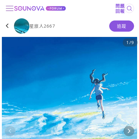
問題
回報
星旅人2667
追蹤
1
/
9