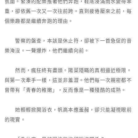
氛圍。緊湊的配樂推著他們奔跑，鞋底浸滿雨水變得笨
重，卻依舊一次又一次往前跨。直到疲倦壓來之前，每
個樂趣都是繼續奔跑的理由。

　　警察的盤查，本該是休止符，卻被下一首急促的音
樂淹沒。一聲爆炸，他們繼續向前。

　　然而，瘋狂終有盡頭。陽菜隱瞞的真相逼近極限。
與第一次牽手一樣，這並非羞澀。他們每一次親密都不
曾帶有「青春的稚嫩」，反而像是一種殘酷的成熟。

　　她輕輕掀開浴衣，帆高本應羞赧，卻只能凝視眼前
的現實。
