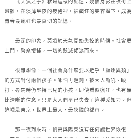
　　《天氣之子》就是這樣的記憶：幾個身影在夜街上
遊離，在淡薄星夜的疲倦裡，被癲狂的笑容壓下，成為
青春最瘋狂也最真切的記憶。

　　最深的印象，莫過於天氣開始失控的時候。社會局
上門，警察搜捕，一切的毀滅傾瀉而來。

　　很難想像，一個社會為什麼要以近乎「驅逐異類」
的方式對付兩個孩子。哪怕再遲鈍，被大人嘶吼、毆
打、辱罵時仍堅持己見的小孩，即使看似瘋狂，也有無
比清晰的信念。只是大人們早已失去了這種感知力。但
這裡是東京，世界上最大，最狹隘的都市。

　　那一夜到來時，帆高與陽菜沒有任何讓世界恢復