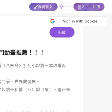
登入
註冊
我要發文
追蹤
冷門動畫推薦！！！
賞《八呎烏》系列小說前三本改編而
鬥爭、世界觀開展。

立起信任和情（互）誼（嗆），這正是

