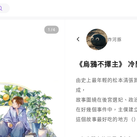
1
/
4
炸河豚
《烏鴉不擇主》 
由史上最年輕的松本清張
成，

故事圍繞在後宮選妃、政治
在好幾個事件中，主僕建
這個故事最好吃的地方（）