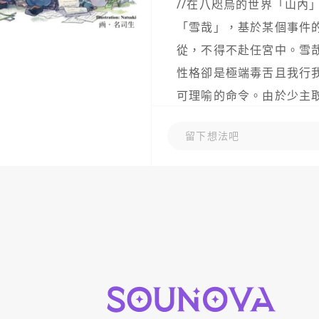
//在八咫烏的世界「山內
「雪哉」，基於某個事件
從，不得不赴任宮中。雪
性格卻是極端毒舌且我行
可理喻的命令。由於少主
都處於遭到暗殺的危機之
留下想法吧
勢力也漸漸變得錯綜複雜。/
共20話的長度，卻讓人一
可以先品嚐三話看看，有
彩！

優異的畫面、配音，幾乎沒
技術上毫無缺點可以挑惕