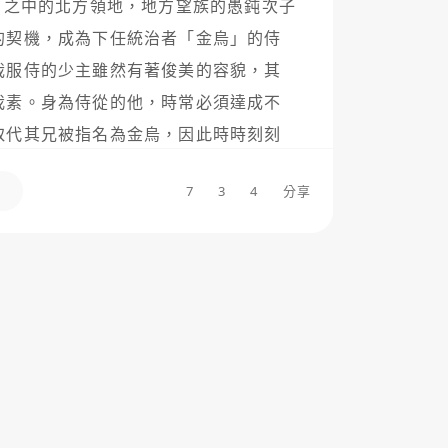
」之中的北方領地，地方望族的愚鈍次子
的契機，成為下任統治者「金烏」的侍
哉服侍的少主雖然有著俊美的容貌，其
我素。身為侍從的他，時常必須達成不
取代其兄被指名為金烏，因此時時刻刻
中。隨著少主暗殺事件的發展，宮中的
7
3
4
分享
/

點都不費力。

點慢熱的節奏，但後面會一集比一集精
有崩過任何一幀的程度，

，劇情鋪陳穩定，在高潮段落又充滿魄