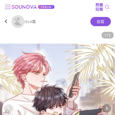
問題
回報
小jo窩
追蹤
1
/
2