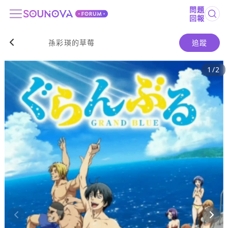
問題
回報
孫彩瑛的草莓
追蹤
1
/
2