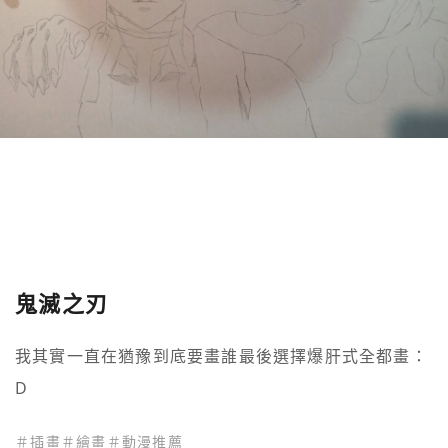
鬼滅之刃
我其實一直在猶豫到底要畫誰最後選擇爆肝式全都畫：
D
＃
插畫
＃
繪畫
＃
動漫推薦