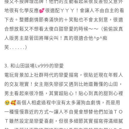
接又不按牌理出牌！他們的互動看起來很反差但又意外
地很有化學反應💕很適配ㄚㄚㄚ！會讓人不由自主的看
下去。整體劇情節奏滿快的＋笑點也不會太刻意，很適
合想放鬆又不想看太傻白甜戀愛的時候～～（偷偷說真
人版男主是菅田將暉尖叫！真的很適合他^p^痴
笑․․․․․․）

3. 和山田談場Lv999的戀愛

電玩背景加上社群時代的戀愛描寫，很貼近現在年輕人
的交友現實！女主剛失戀卻又遇到比她還難懂的山田，
男主看起來很冷酷，其實超貼心！貼心到真的甜到心裡
🥹🥰兩個人相處過程中沒有太多灑狗血劇情，而是用
一種慢慢靠近的方式～讓人不自覺會想替他們加油ＴＯ
Ｔ雖然設定是戀愛喜劇，但很多細節其實描寫得滿細膩