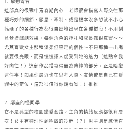
1. 躍動青春

這部真的很戳中青春期內心！老師很會描寫人際交往那
種巧妙的細節，顧忌、牽制、或是根本沒多想就不小心
搞砸了的各種行為都很自然地出現在各種橋段！不用刻
意營造戲劇效果，每個角色的掙扎和成長都很真實～～
尤其喜歡女主那種溫柔但堅定的個性～不是那種一出場
就要很亮眼，而是慢慢讓人感受到她的魅力（這點令我
好向往！）這部作品描寫得最為傳神的部分，正是暗戀
這件事！如果你最近也在思考人際、友情或是自己在群
體中的定位，這部很值得你觀看呦：）推推

2. 鄰座的怪同學

它不是典型的校園戀愛套路，主角的情緒反應都很有層
次！女主有種理性到極致的冷靜（？）男主則是感情直