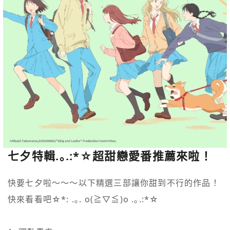
七夕特輯.｡.:*☆超甜戀愛番推薦來啦！
快要七夕啦～～～以下精選三部讓你甜到不行的作品！

快來看看吧☆*: .｡. o(≧▽≦)o .｡.:*☆
