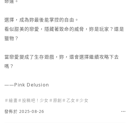
命運。

選擇，成為妳最後能掌控的自由。

看似甜美的戀愛，隱藏著致命的威脅，妳是玩家？還是
獵物？

當戀愛變成了生存遊戲，妳，還會選擇繼續攻略下去
嗎？

——Pink Delusion
＃
繪畫
＃
投稿吧！少女
＃
原創
＃
乙女
＃
少女
發佈於 2025-08-26