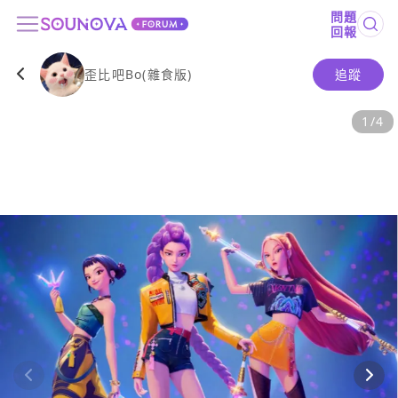
問題
回報
歪比吧Bo(雜食版)
追蹤
1
/
4