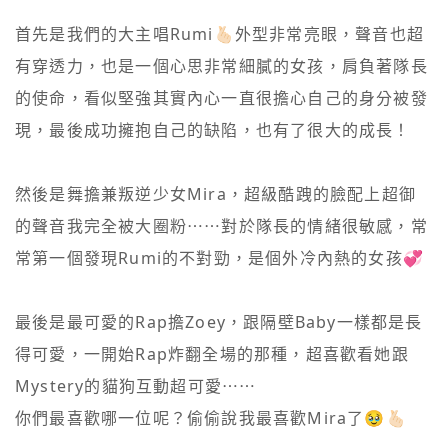
首先是我們的大主唱Rumi🫰🏻外型非常亮眼，聲音也超
有穿透力，也是一個心思非常細膩的女孩，肩負著隊長
的使命，看似堅強其實內心一直很擔心自己的身分被發
現，最後成功擁抱自己的缺陷，也有了很大的成長！

然後是舞擔兼叛逆少女Mira，超級酷跩的臉配上超御
的聲音我完全被大圈粉⋯⋯對於隊長的情緒很敏感，常
常第一個發現Rumi的不對勁，是個外冷內熱的女孩💞

最後是最可愛的Rap擔Zoey，跟隔壁Baby一樣都是長
得可愛，一開始Rap炸翻全場的那種，超喜歡看她跟
Mystery的貓狗互動超可愛⋯⋯
