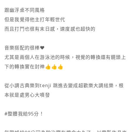
跟幽浮桌不同風格

但是我覺得他主打年輕世代

而且打鬥也很有末日感，速度感也超快的

音樂搭配的很棒❤️

尤其是兩個人在游泳池的時候，視覺的轉換還有鏡頭上
下的轉換實在封神👍👍👍

從小調古典樂到tenji 跳進去變成超歡樂大調絃樂，根
本就是處男心大噴發

#整體我給95分！
