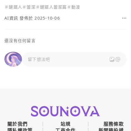
＃
鏈鋸人
＃
蕾潔
＃
鏈鋸人蕾潔篇
＃
動漫
AI資訊
發佈於 2025-10-06
還沒有任何留言
留下想法吧
關於我們
站規
服務條款
隱私權政策
工商合作
新聞稿投遞