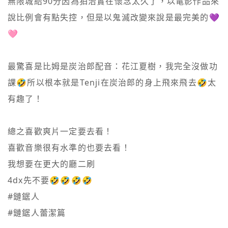
無限城給90分因為狛治實在懷念太久了，以電影作品來
說比例會有點失控，但是以鬼滅改變來說是最完美的💜
🩷

最驚喜是比姆是炭治郎配音：花江夏樹，我完全沒做功
課🤣所以根本就是Tenji在炭治郎的身上飛來飛去🤣太
有趣了！

總之喜歡爽片一定要去看！

喜歡音樂很有水準的也要去看！

我想要在更大的廳二刷

4dx先不要🤣🤣🤣🤣

#鏈鋸人

#鏈鋸人蕾潔篇