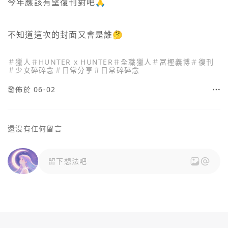
今年應該有望復刊對吧🙏

不知道這次的封面又會是誰🤔
＃
獵人
＃
HUNTER x HUNTER
＃
全職獵人
＃
冨樫義博
＃
復刊
＃
少女碎碎念
＃
日常分享
＃
日常碎碎念
發佈於 06-02
還沒有任何留言
留下想法吧