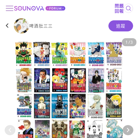
問題
回報
啤酒肚三三
追蹤
1
/
3