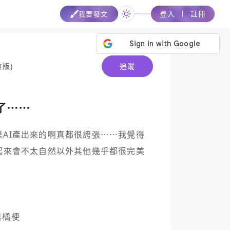
登入
註冊
我要發文
食版)
追蹤
了⋯⋯
AI產出來的啊真都很誇張⋯⋯我覺得
起來會不太自然以外其他幾乎都很完美
是橘梗