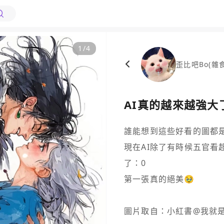
1
/
4
歪比吧Bo(雜
AI真的越來越強大
誰能想到這些好看的圖都是
現在AI除了有時候五官看
了：0

第一張真的絕美🥹

圖片取自：小紅書@我就