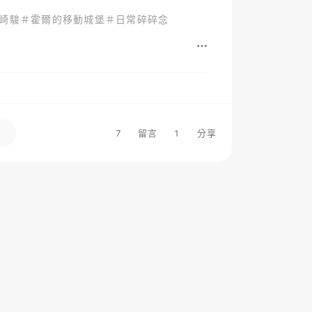
崎駿
＃
霍爾的移動城堡
＃
日常碎碎念
7
留言
1
分享