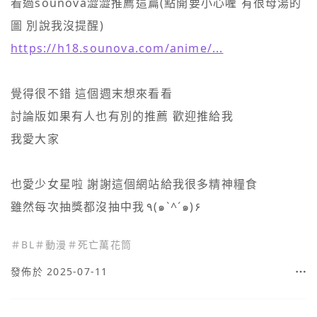
看過sounova澀澀推薦這篇(點開要小心喔 有很母湯的
https://h18.sounova.com/anime/...
覺得很不錯 這個週末想來看看

討論版如果有人也有別的推薦 歡迎推給我

我愛大家

也愛少女星啦 謝謝這個網站給我很多精神糧食

雖然每次抽獎都沒抽中我	٩(๑`^´๑)۶ 
＃
BL
＃
動漫
＃
死亡萬花筒
發佈於 2025-07-11