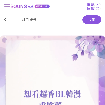
問題
回報
絆倒妖妖
追蹤