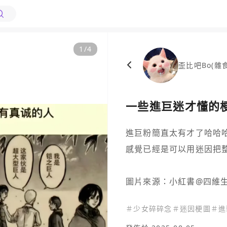
1
/
4
歪比吧Bo(雜
一些進巨迷才懂的
進巨粉簡直太有才了哈哈哈
感覺已經是可以用迷因把整
圖片來源：小紅書@四維
＃
少女碎碎念
＃
迷因梗圖
＃
進