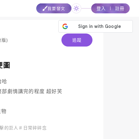
登入
註冊
我要發文
食版)
追蹤
梗圖
哈

部劇情講完的程度 超好笑

生物
擊的巨人
＃
日常碎碎念