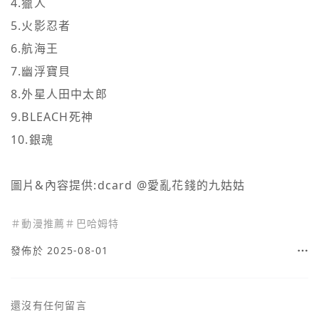
4.獵人

5.火影忍者

6.航海王

7.幽浮寶貝

8.外星人田中太郎

9.BLEACH死神

10.銀魂

圖片&內容提供:dcard @愛亂花錢的九姑姑
＃
動漫推薦
＃
巴哈姆特
發佈於 2025-08-01
還沒有任何留言