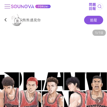
問題
回報
熊熊遇見你
追蹤
1
/
10