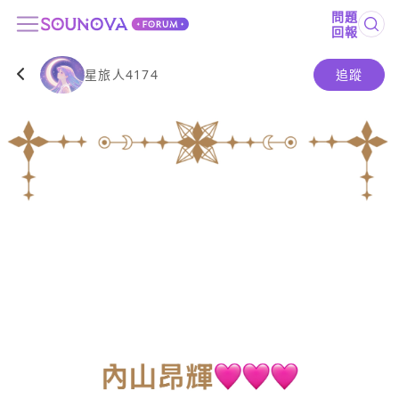
問題
回報
星旅人4174
追蹤