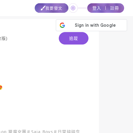
登入
註冊
我要發文
食版)
追蹤


pop 獵魔女團
＃
Saja Boys
＃
日常碎碎念