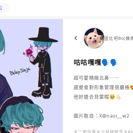
歪比吧Bo(雜
咕咕嘎嘎🗣️🗣️
超可愛精緻北鼻⋯⋯

感覺會對形象管理很嚴格😍
他好適合貝雷帽🥹🫰🏻

＃
二創分享
＃
少女碎碎念
＃
K