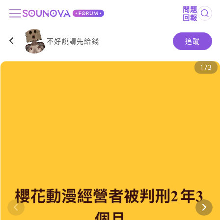
問題
回報
不好說請先給錢
追蹤
1
/
3