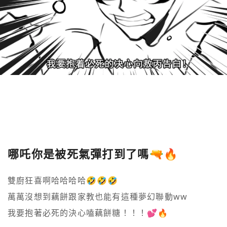
哪吒你是被死氣彈打到了嗎🔫🔥
雙廚狂喜啊哈哈哈哈🤣🤣🤣

萬萬沒想到藕餅跟家教也能有這種夢幻聯動ww

我要抱著必死的決心嗑藕餅糖！！！💕🔥
