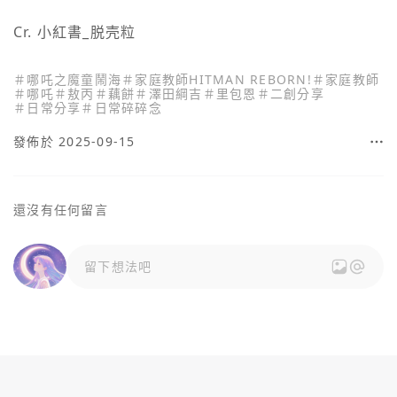
Cr. 小紅書_脱壳粒
＃
哪吒之魔童鬧海
＃
家庭教師HITMAN REBORN!
＃
家庭教師
＃
哪吒
＃
敖丙
＃
藕餅
＃
澤田綱吉
＃
里包恩
＃
二創分享
＃
日常分享
＃
日常碎碎念
發佈於 2025-09-15
還沒有任何留言
留下想法吧