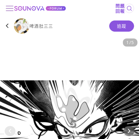
問題
回報
啤酒肚三三
追蹤
1
/
5