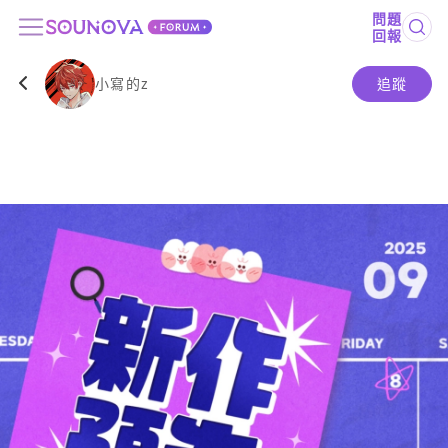
問題
回報
小寫的z
追蹤