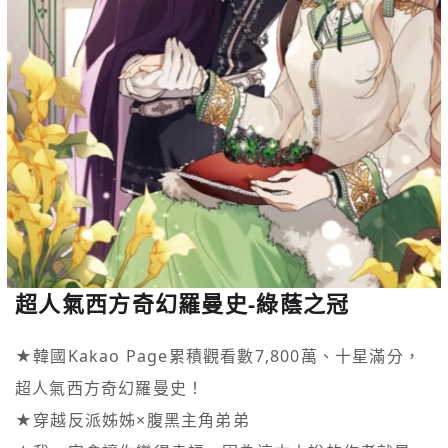
超人氣西方奇幻羅曼史-綠蔭之冠
★韓國Kakao Page累積觀看數7,800萬、十星滿分，
超人氣西方奇幻羅曼史！

★穿越反派姊姊×腹黑主角弟弟
