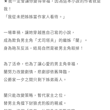
★我一定會讓你變得幸福，因為這本小說的作者就是
我！

「我從未把姊姊當作家人看待。」

一場車禍，讓她穿越進自己寫的小說，

成為欺負男主角「尤司塔夫」的繼姊「蘭」。

身為砲灰反派，結局自然是被男主角殺掉！

為了活命，也為了讓心愛的男主角幸福，

蘭努力改變劇情，悲劇卻依舊降臨，

公爵家一夕之間只剩下姊弟兩人。

蘭只能改變策略，暫代家主之位，

替男主角擋下豺狼虎豹般的親戚。
