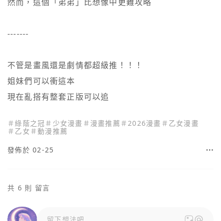
然而，這個「弟弟」比想像中更難攻略

-------

不管是畫風還是劇情都超級推！！！

姐妹們可以衝這本

現在亂搭有整套正版可以追
＃
綠蔭之冠
＃
少女漫畫
＃
漫畫推薦
＃
2026漫畫
＃
乙女漫畫
＃
乙女
＃
動漫推薦
發佈於 02-25
共 6 則 留言
留下想法吧