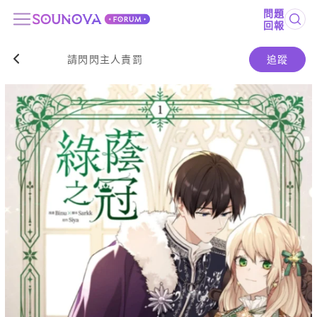
問題
回報
請閃閃主人責罰
追蹤