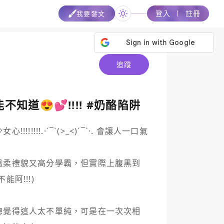
登入
註冊
我要發文
追蹤
知道😍💕!!!! #奶酪陷阱
!!!!!.·´¯`(>_<)´¯`·. 會讓人一口氣
溫柔禮貌又高分學霸，但實際上腹黑到
阿!!!)

總覺得這人太不單純，可是在一次次相