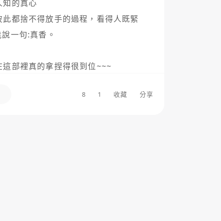
知的真心

彼此都捨不得放手的過程，看得人既緊
 只能說一句:真香。

這部裡真的拿捏得很到位~~~

8
1
收藏
分享
ON