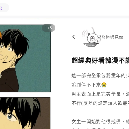
1
/
5
熊熊遇見你
超經典好看韓漫不能不
這一部完全承包我童年的少女心!!!
追到停不下來😭

男主表面上是完美學長，
不行(反差的設定讓人欲罷不能
女主一開始對他很戒備，