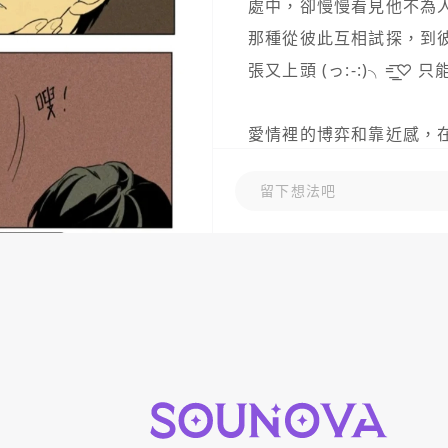
處中，卻慢慢看見他不為人
那種從彼此互相試探，到
張又上頭 (っ:-:)╮=͟͟͞♡
愛情裡的博弈和靠近感，在
留下想法吧
圖片來源:webtoon
＃
奶酪陷阱
＃
漫畫
＃
WEBTO
發佈於 2025-08-13
共 1 則 留言
留下想法吧