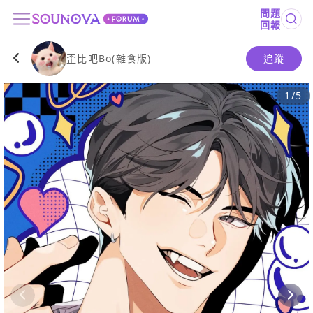
問題
回報
歪比吧Bo(雜食版)
追蹤
1
/
5