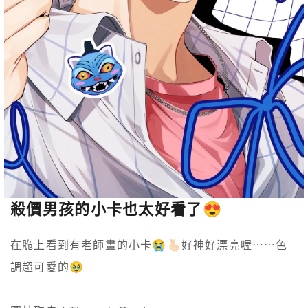
殺價男孩的小卡也太好看了😍
在脆上看到有老師畫的小卡😭🫰🏻好神好漂亮喔⋯⋯色
調超可愛的🥹
